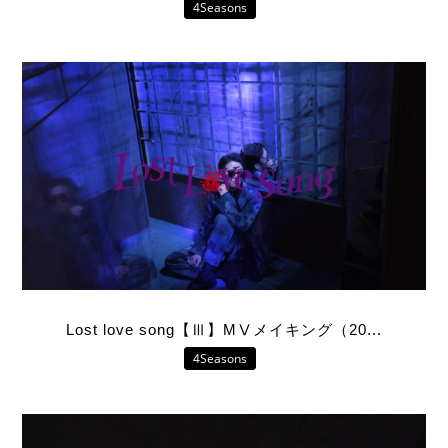
4Seasons
4Seasons
Mobile
Contact us
Sign In
Lost love song【Ⅲ】MⅤメイキング（20...
4Seasons