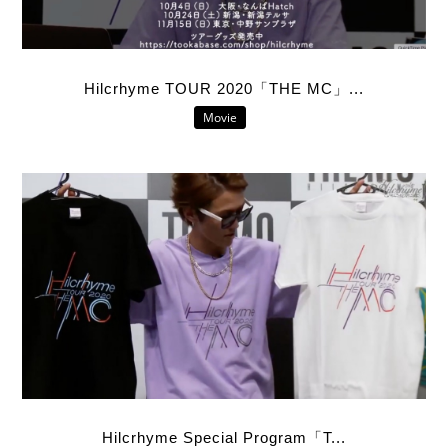
Hilcrhyme TOUR 2020「THE MC」...
Movie
Hilcrhyme Special Program「T...