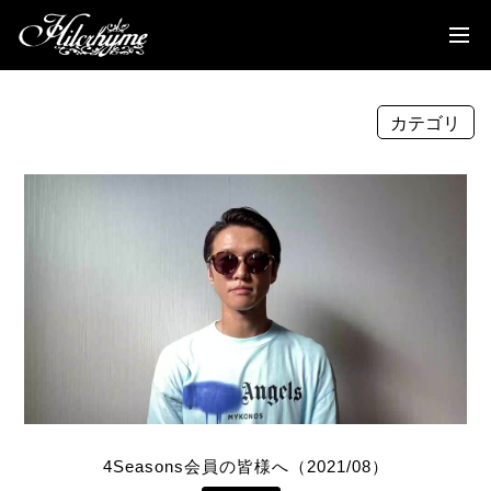
News
Discography
カテゴリ
Biography
Live
Media
Movie
Goods
Fanclub
TOC'S Place
4Seasons会員の皆様へ（2021/08）