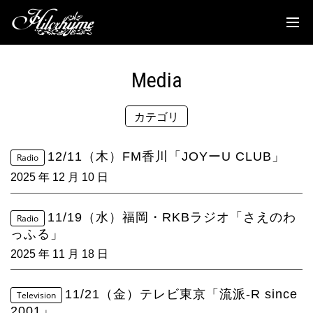
News
Discography
Media
Biography
カテゴリ
Live
Media
12/11（木）FM香川「JOYーU CLUB」
Radio
2025 年 12 月 10 日
Movie
Goods
11/19（水）福岡・RKBラジオ「さえのわ
Radio
っふる」
Fanclub
2025 年 11 月 18 日
TOC'S Place
11/21（金）テレビ東京「流派-R since
Television
2001」