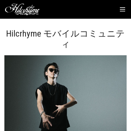
News
Discography
Hilcrhyme モバイルコミュニテ
Biography
ィ
Live
Media
Movie
Goods
Fanclub
TOC'S Place