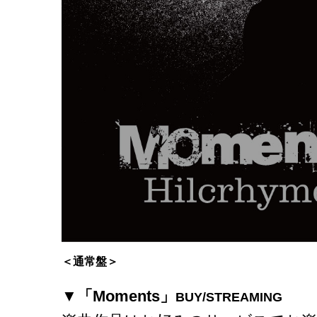
＜通常盤＞
▼
「Moments」
BUY/STREAMING