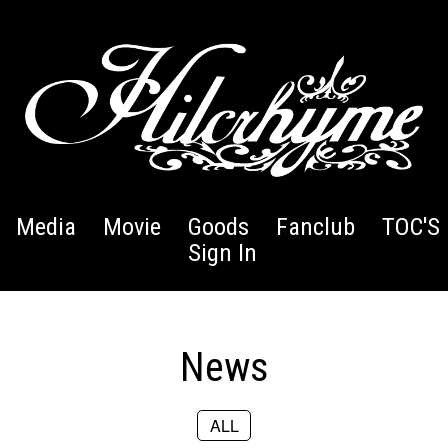
Media
Movie
Goods
Fanclub
TOC'S 
Sign In
News
ALL