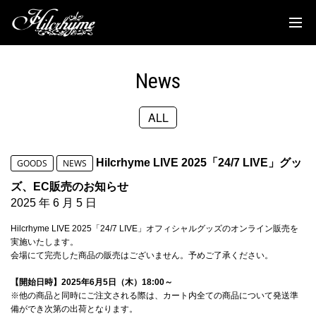
News
Discography
News
Biography
ALL
Live
Media
Hilcrhyme LIVE 2025「24/7 LIVE」グッ
GOODS
NEWS
Movie
ズ、EC販売のお知らせ
2025 年 6 月 5 日
Goods
Hilcrhyme LIVE 2025「24/7 LIVE」オフィシャルグッズのオンライン販売を
実施いたします。
Fanclub
会場にて完売した商品の販売はございません。予めご了承ください。
【開始日時】2025年6月5日（木）18:00～
TOC'S Place
※他の商品と同時にご注文される際は、カート内全ての商品について発送準
備ができ次第の出荷となります。