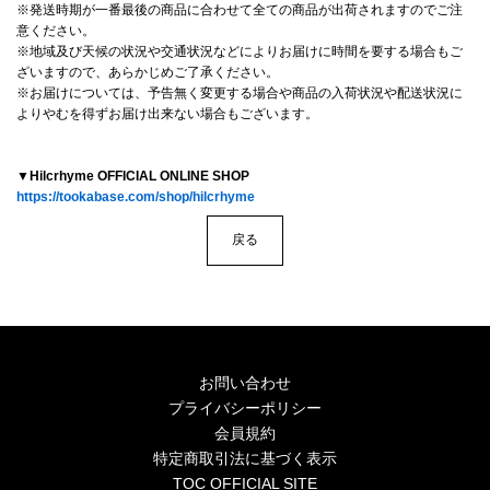
4Seasons
※発送時期が一番最後の商品に合わせて全ての商品が出荷されますのでご注
意ください。
※地域及び天候の状況や交通状況などによりお届けに時間を要する場合もご
Mobile
ざいますので、あらかじめご了承ください。
※お届けについては、予告無く変更する場合や商品の入荷状況や配送状況に
Contact us
よりやむを得ずお届け出来ない場合もございます。
Sign In
▼Hilcrhyme OFFICIAL ONLINE SHOP
https://tookabase.com/shop/hilcrhyme
戻る
お問い合わせ
プライバシーポリシー
会員規約
特定商取引法に基づく表示
TOC OFFICIAL SITE