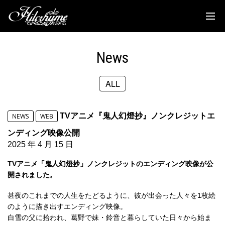
News
Discography
News
Biography
ALL
Live
Media
TVアニメ『鬼人幻燈抄』ノンクレジットエ
NEWS
WEB
Movie
ンディング映像公開
2025 年 4 月 15 日
Goods
TVアニメ「鬼人幻燈抄」ノンクレジットのエンディング映像が公
開されました。
Fanclub
甚夜のこれまでの人生をたどるように、彼が出会った人々を1枚絵
TOC'S Place
のように描き出すエンディング映像。
白雪の父に拾われ、葛野で妹・鈴音と暮らしていた日々から始ま