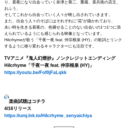
4Seasons
り、甚夜になり出会っていく奈津と善二、重蔵、喜兵衛の店主、
おふう、
Mobile
そしてこれから出会っていく人々が映し出されていきます。
また、出会う人々のそばにはそれぞれに“花”が描かれており、
永い時を生きる甚夜の、色褪せることのない出会いの1つ1つに添
Contact us
えられているようにも感じられる映像となっています。
Hilcrhymeが歌う「千夜一夜 feat. 仲宗根泉 (HY)」の歌詞とリンク
Sign In
するように移り変わるキャラクターにも注目です。
TVアニメ『鬼人幻燈抄』ノンクレジットエンディング
Hilcrhyme「千夜一夜 feat. 仲宗根泉 (HY)」
https://youtu.be/Fof0jFaLqkk
楽曲試聴はコチラ
4/16リリース
https://umj.lnk.to/Hilcrhyme_senyaichiya