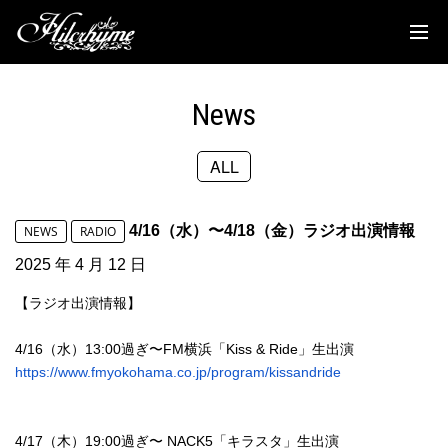
News
Discography
News
Biography
ALL
Live
Media
4/16（水）〜4/18（金）ラジオ出演情報
NEWS
RADIO
Movie
2025 年 4 月 12 日
【ラジオ出演情報】
Goods
4/16（水）13:00過ぎ〜FM横浜「Kiss & Ride」生出演
Fanclub
https://www.fmyokohama.co.jp/
program/kissandride
TOC'S Place
4/17（木）19:00過ぎ〜 NACK5「キラスタ」生出演