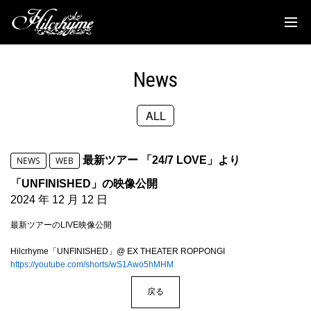
News
Discography
News
Biography
ALL
Live
Media
最新ツアー 「24/7 LOVE」より
NEWS
WEB
Movie
「UNFINISHED」の映像公開
2024 年 12 月 12 日
Goods
最新ツアーのLIVE映像公開
Fanclub
Hilcrhyme「UNFINISHED」@ EX THEATER ROPPONGI
https://youtube.com/shorts/wS1Awo5hMHM
TOC'S Place
戻る