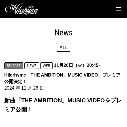
News
Discography
News
Biography
ALL
Live
Media
11月26日（火）20:45-
RELEASE
NEWS
WEB
Movie
Hilcrhyme「THE AMBITION」MUSIC VIDEO、プレミア
公開決定！
Goods
2024 年 11 月 26 日
新曲「THE AMBITION」MUSIC VIDEOをプレ
Fanclub
ミア公開！
TOC'S Place