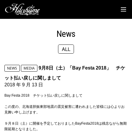
News
Discography
News
Biography
ALL
Live
Media
9月8日（土）「Bay Festa 2018」 チケ
NEWS
MEDIA
Movie
ット払い戻しに関しまして
2018 年 9 月 13 日
Goods
Bay Festa 2018 チケット払い戻しに関しまして
Fanclub
この度の、
北海道胆振東部地震の震災被害に遭われました皆様には心よりお
見
舞い申し上げます。
TOC'S Place
９月８日（土）に開催を予定しておりましたBayFesta
2018は残念ながら無期
限延期となりました。