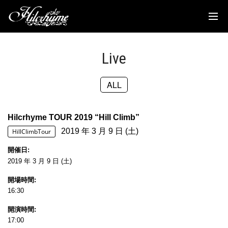
News
Discography
Live
Biography
ALL
Live
Media
Hilcrhyme TOUR 2019 “Hill Climb”
2019 年 3 月 9 日 (土)
Movie
HillClimbTour
開催日
Goods
2019 年 3 月 9 日 (土)
開場時間
Fanclub
16:30
TOC'S Place
開演時間
17:00